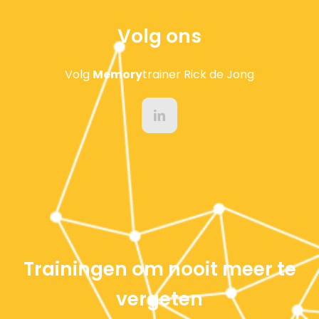
Volg ons
Volg
Memory
trainer Rick de Jong
Trainingen om nooit meer te
vergeten