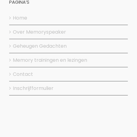
PAGINA’S
Home
Over Memoryspeaker
Geheugen Gedachten
Memory trainingen en lezingen
Contact
Inschrijfformulier