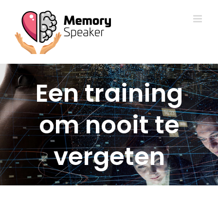
Ga
naar
inhoud
Een training
om nooit te
vergeten