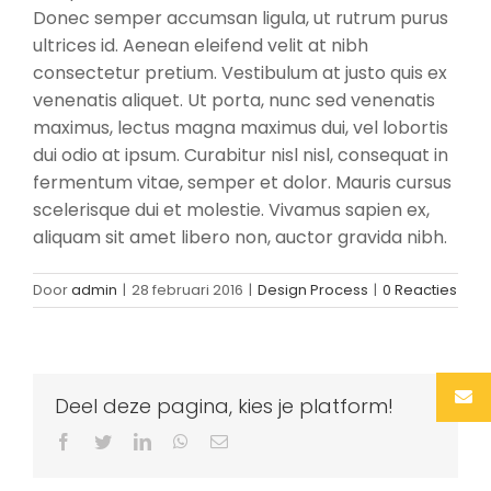
Donec semper accumsan ligula, ut rutrum purus
ultrices id. Aenean eleifend velit at nibh
consectetur pretium. Vestibulum at justo quis ex
venenatis aliquet. Ut porta, nunc sed venenatis
maximus, lectus magna maximus dui, vel lobortis
dui odio at ipsum. Curabitur nisl nisl, consequat in
fermentum vitae, semper et dolor. Mauris cursus
scelerisque dui et molestie. Vivamus sapien ex,
aliquam sit amet libero non, auctor gravida nibh.
Door
admin
|
28 februari 2016
|
Design Process
|
0 Reacties
Deel deze pagina, kies je platform!
Facebook
Twitter
LinkedIn
WhatsApp
E-
mail