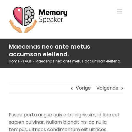
Ga
naar
inhoud
Maecenas nec ante metus
accumsan eleifend.
Home
»
FAQs
»
Maecenas nec ante metus accumsan eleifend.
Vorige
Volgende
Fusce porta augue quis erat dignissim, id laoreet
sapien pulvinar. Nullam blandit nisi ac nulla
tempus, ultrices condimentum elit ultrices.