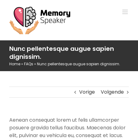
Ga
naar
inhoud
Nunc pellentesque augue sapien
dignissim.
Home
»
FAQs
»
Nunc pellentesque augue sapien dignissim.
Vorige
Volgende
Aenean consequat lorem ut felis ullamcorper
posuere gravida tellus faucibus. Maecenas dolor
elit, pulvinar eu vehicula eu, consequat et lacus.