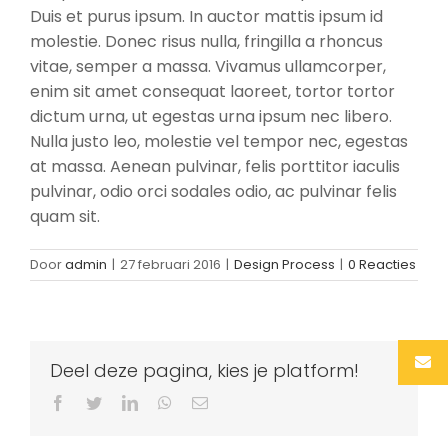
Duis et purus ipsum. In auctor mattis ipsum id
molestie. Donec risus nulla, fringilla a rhoncus
vitae, semper a massa. Vivamus ullamcorper,
enim sit amet consequat laoreet, tortor tortor
dictum urna, ut egestas urna ipsum nec libero.
Nulla justo leo, molestie vel tempor nec, egestas
at massa. Aenean pulvinar, felis porttitor iaculis
pulvinar, odio orci sodales odio, ac pulvinar felis
quam sit.
Door
admin
|
27 februari 2016
|
Design Process
|
0 Reacties
Deel deze pagina, kies je platform!
Facebook
Twitter
LinkedIn
WhatsApp
E-
mail