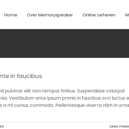
Home
Over Memoryspeaker
Online oefenen
M
e in faucibus.
ed pulvinar elit non tempus finibus. Suspendisse volutpat
cinia. Vestibulum ante ipsum primis in faucibus orci luctus 
rus a mi cursus commodo. Pellentesque viverra nibh in urna
ies
Lees mee