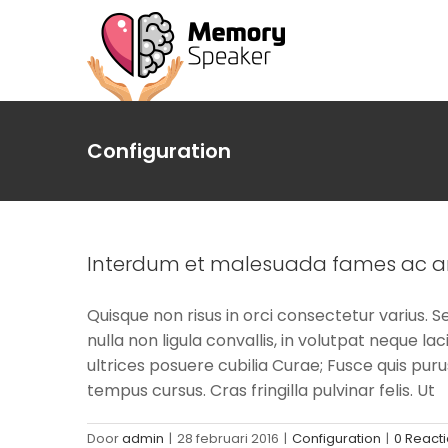
Ga
naar
inhoud
Configuration
Interdum et malesuada fames ac ant
Quisque non risus in orci consectetur varius. S
nulla non ligula convallis, in volutpat neque la
ultrices posuere cubilia Curae; Fusce quis pu
tempus cursus. Cras fringilla pulvinar felis. Ut
Door
admin
|
28 februari 2016
|
Configuration
|
0 React