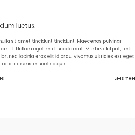
ndum luctus.
nulla sit amet tincidunt tincidunt. Maecenas pulvinar
t amet. Nullam eget malesuada erat. Morbi volutpat, ante
or, nec lacinia eros elit id arcu. Vivamus ultricies est eget
t orci accumsan scelerisque.
es
Lees mee