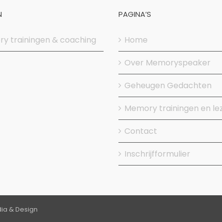
N
PAGINA’S
y trainingen & coaching
Home
Over Memoryspeaker
Geheugen Gedachten
Memory trainingen en le
Contact
Inschrijfformulier
ia & Design