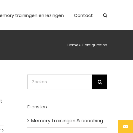
emory trainingen en lezingen
Contact
Home
»
Configuration
Zoeken
naar:
et
Diensten
Memory trainingen & coaching
r