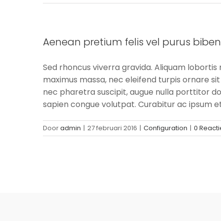
Aenean pretium felis vel purus bibe
Sed rhoncus viverra gravida. Aliquam lobortis 
maximus massa, nec eleifend turpis ornare si
nec pharetra suscipit, augue nulla porttitor dol
sapien congue volutpat. Curabitur ac ipsum e
Door
admin
|
27 februari 2016
|
Configuration
|
0 Reacti