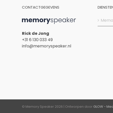
CONTACTGEGEVENS
DIENSTE
Memor
Rick de Jong
+31 6 130 033 49
info@memoryspeaker.nl
© Memory Speaker
2026 | Ontworpen door
GLOW - Med