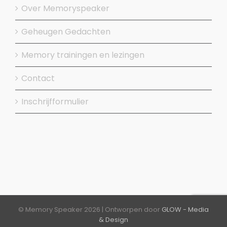
Over Memoryspeaker
Geheugen Gedachten
Memory trainingen en lezingen
Contact
Inschrijfformulier
© Memory Speaker
2026 | Ontworpen door
GLOW - Media
& Design