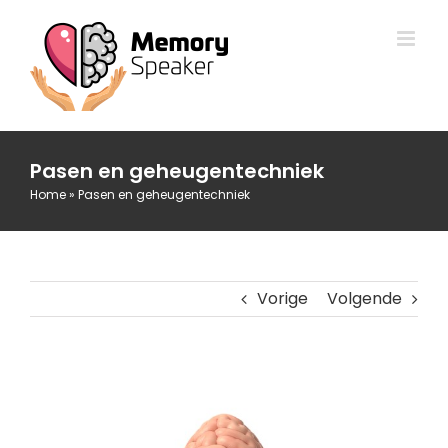
Ga
naar
inhoud
Pasen en geheugentechniek
Home
»
Pasen en geheugentechniek
Vorige
Volgende
Bekijk
grotere
afbeelding