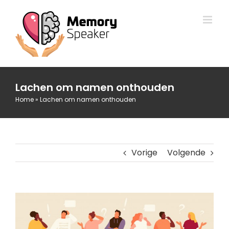
Ga
naar
inhoud
Lachen om namen onthouden
Home
»
Lachen om namen onthouden
Vorige
Volgende
Bekijk
grotere
afbeelding