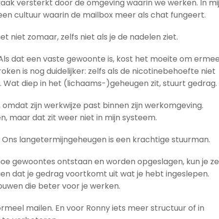
aak versterkt door de omgeving waarin we werken. In mi
een cultuur waarin de mailbox meer als chat fungeert.
niet zomaar, zelfs niet als je de nadelen ziet.
. Als dat een vaste gewoonte is, kost het moeite om erme
oken is nog duidelijker: zelfs als de nicotinebehoefte niet
an. Wat diep in het (lichaams-)geheugen zit, stuurt gedrag.
n, omdat zijn werkwijze past binnen zijn werkomgeving.
, maar dat zit weer niet in mijn systeem.
gen. Ons langetermijngeheugen is een krachtige stuurman.
jpt hoe gewoontes ontstaan en worden opgeslagen, kun je ze
ien dat je gedrag voortkomt uit wat je hebt ingeslepen.
uwen die beter voor je werken.
ormeel mailen. En voor Ronny iets meer structuur of in