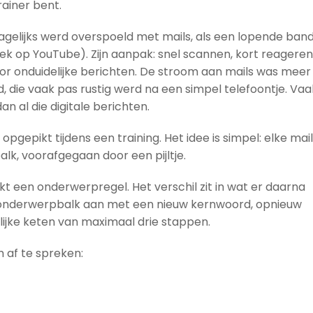
ainer bent.
dagelijks werd overspoeld met mails, als een lopende ban
Zoek op YouTube). Zijn aanpak: snel scannen, kort reageren
or onduidelijke berichten. De stroom aan mails was meer
, die vaak pas rustig werd na een simpel telefoontje. Vaa
n al die digitale berichten.
opgepikt tijdens een training. Het idee is simpel: elke mail
lk, voorafgegaan door een pijltje.
ikt een onderwerpregel. Het verschil zit in wat er daarna
de onderwerpbalk aan met een nieuw kernwoord, opnieuw
elijke keten van maximaal drie stappen.
 af te spreken: