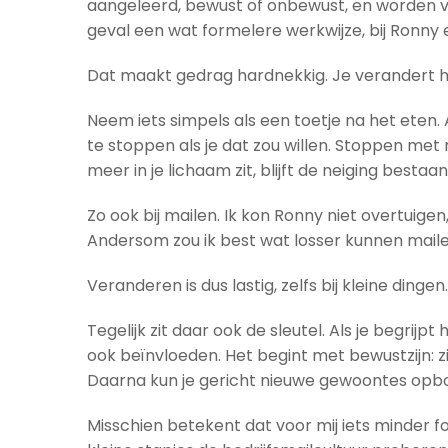
aangeleerd, bewust of onbewust, en worden v
geval een wat formelere werkwijze, bij Ronny 
Dat maakt gedrag hardnekkig. Je verandert het 
Neem iets simpels als een toetje na het eten
te stoppen als je dat zou willen. Stoppen met r
meer in je lichaam zit, blijft de neiging besta
Zo ook bij mailen. Ik kon Ronny niet overtuige
Andersom zou ik best wat losser kunnen mailen
Veranderen is dus lastig, zelfs bij kleine din
Tegelijk zit daar ook de sleutel. Als je begri
ook beïnvloeden. Het begint met bewustzijn: z
Daarna kun je gericht nieuwe gewoontes opbo
Misschien betekent dat voor mij iets minder f