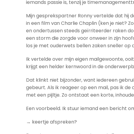
iemands passie is, tenzij je timemanagementtr
Mijn gesprekspartner Ronny vertelde dat hij 
in een film van Charlie Chaplin (ken je niet? 
en ondertussen steeds geïrriteerder raken do
een storm die zorgde voor onweer in zijn hoofd
los je met ouderwets bellen zaken sneller op da
Ik vertelde over mijn eigen mailgewoonte, ooit 
krijgt een helder kernwoord in de onderwerpba
Dat klinkt niet bijzonder, want iedereen gebru
gebeurt. Als ik reageer op een mail, pas ik 
met een pijltje. Zo ontstaat een korte, inhoud
Een voorbeeld. Ik stuur iemand een bericht om
→ keertje afspreken?