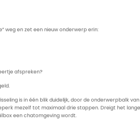
 “re” weg en zet een nieuw onderwerp erin:
eertje afspreken?
eld.
seling is in één blik duidelijk, door de onderwerpbalk van
k beperk mezelf tot maximaal drie stappen. Dreigt het lang
mailbox een chatomgeving wordt.